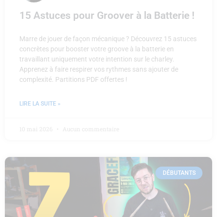
15 Astuces pour Groover à la Batterie !
Marre de jouer de façon mécanique ? Découvrez 15 astuces
concrètes pour booster votre groove à la batterie en
travaillant uniquement votre intention sur le charley.
Apprenez à faire respirer vos rythmes sans ajouter de
complexité. Partitions PDF offertes !
LIRE LA SUITE »
10 mai 2026
Aucun commentaire
DÉBUTANTS