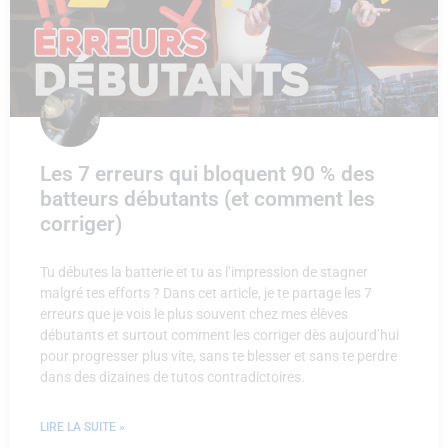
Les 7 erreurs qui bloquent 90 % des
batteurs débutants (et comment les
corriger)
Tu débutes la batterie et tu as l’impression de stagner
malgré tes efforts ? Dans cet article, je te partage les 7
erreurs que je vois le plus souvent chez mes élèves
débutants et surtout comment les corriger dès aujourd’hui
pour progresser plus vite, sans te blesser et sans te perdre
dans des dizaines de tutos contradictoires.
LIRE LA SUITE »