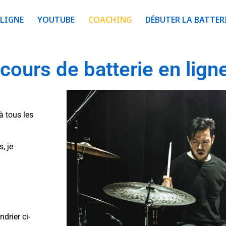
LIGNE
YOUTUBE
COACHING
DÉBUTER LA BATTER
cours de batterie en lign
à tous les
, je
drier ci-