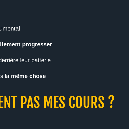
rumental
llement progresser
errière leur batterie
ps la
même chose
SENT PAS MES COURS ?