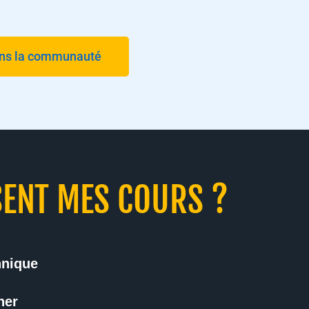
ins la communauté
SENT MES COURS ?
nique
ner