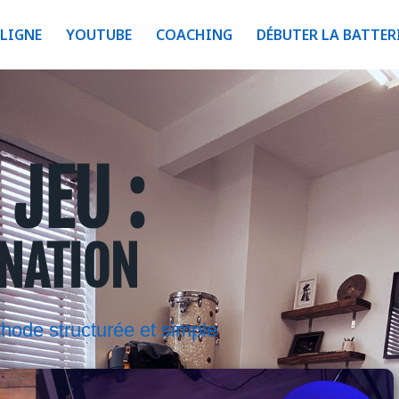
LIGNE
YOUTUBE
COACHING
DÉBUTER LA BATTER
JEU :
GNATION
thode structurée et simple